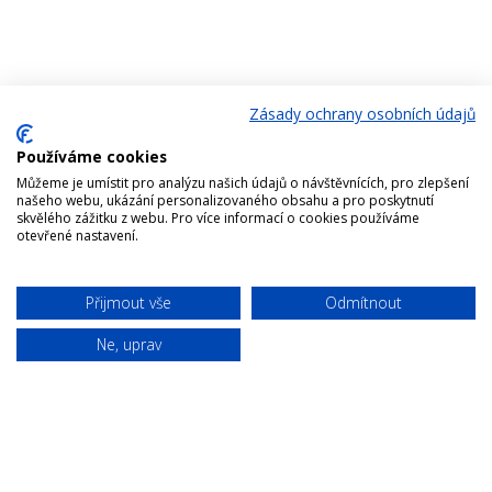
Zásady ochrany osobních údajů
Enjoy the Vysočina
to
Používáme cookies
the fullest
Můžeme je umístit pro analýzu našich údajů o návštěvnících, pro zlepšení
našeho webu, ukázání personalizovaného obsahu a pro poskytnutí
Cross-country
skvělého zážitku z webu. Pro více informací o cookies používáme
Cycling
Hiking
For childrem
otevřené nastavení.
skiing
en
Přijmout vše
Odmítnout
Ne, uprav