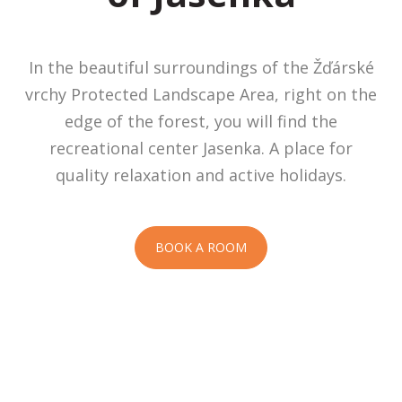
In the beautiful surroundings of the Žďárské
vrchy Protected Landscape Area, right on the
edge of the forest, you will find the
recreational center Jasenka. A place for
quality relaxation and active holidays.
BOOK A ROOM
Cabins
Family
Swimming
Fun