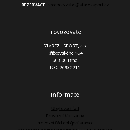
REZERVACE:
recepce-zubri@starezsport.cz
Provozovatel
STAREZ - SPORT, a.s.
Křížkovského 164
603 00 Brno
IČO: 26932211
Informace
Ubytovací řád
Provozní řád sauny
Provozní řád dobíjecí stanice