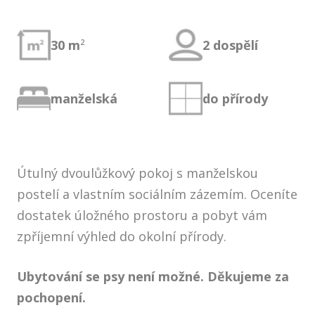
tování
30 m
²
2 dospělí
atka
oulůžkový pokoj
manželská
do přírody
oulůžkový pokoj
týlka
dinný pokoj
Útulný dvoulůžkový pokoj s manželskou
postelí a vlastním sociálním zázemím. Oceníte
ál
dostatek úložného prostoru a pobyt vám
ogalerie
zpříjemní výhled do okolní přírody.
taurace
Ubytování se psy není možné. Děkujeme za
takt
pochopení.
REZERVACE