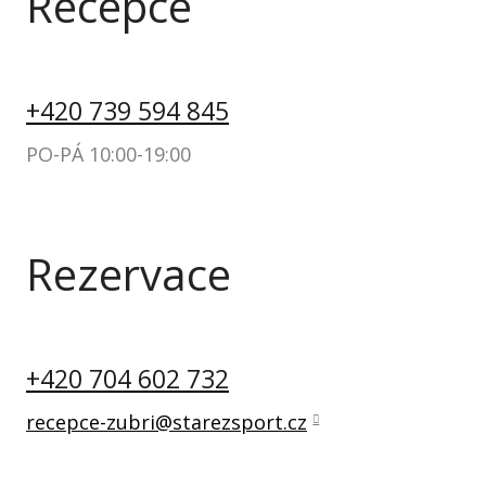
Recepce
tování
atka
+420 739 594 845
oulůžkový pokoj
PO-PÁ 10:00-19:00
oulůžkový pokoj
týlka
dinný pokoj
Rezervace
ál
ogalerie
+420 704 602 732
taurace
recepce-zubri@starezsport.cz
takt
REZERVACE