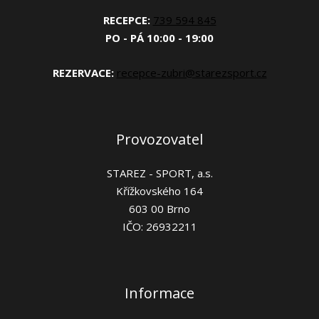
RECEPCE:
739 594 845
PO - PÁ 10:00 - 19:00
REZERVACE:
recepce-zubri@starezsport.cz
Provozovatel
STAREZ - SPORT, a.s.
Křížkovského 164
603 00 Brno
IČO: 26932211
Informace